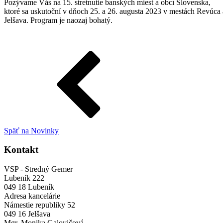
Pozývame Vás na 15. stretnutie banských miest a obcí Slovenska,
ktoré sa uskutoční v dňoch 25. a 26. augusta 2023 v mestách Revúca 
Jelšava. Program je naozaj bohatý.
Späť na Novinky
Kontakt
VSP - Stredný Gemer
Lubeník 222
049 18 Lubeník
Adresa kancelárie
Námestie republiky 52
049 16 Jelšava
Mgr. Monika Galovičová