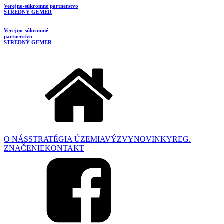
Verejno-súkromné partnerstvo
STREDNÝ GEMER
Verejno-súkromné
partnerstvo
STREDNÝ GEMER
O NÁS
STRATÉGIA ÚZEMIA
VÝZVY
NOVINKY
REG.
ZNAČENIE
KONTAKT