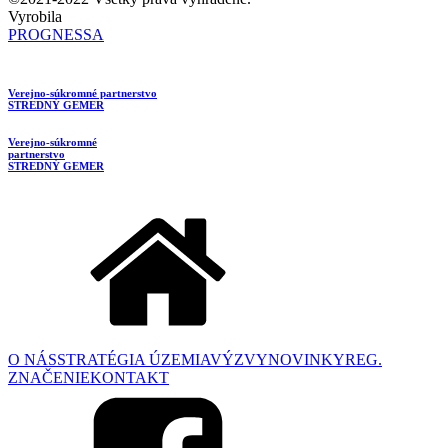
Vyrobila
PROGNESSA
Verejno-súkromné partnerstvo
STREDNÝ GEMER
Verejno-súkromné
partnerstvo
STREDNÝ GEMER
O NÁS
STRATÉGIA ÚZEMIA
VÝZVY
NOVINKY
REG.
ZNAČENIE
KONTAKT