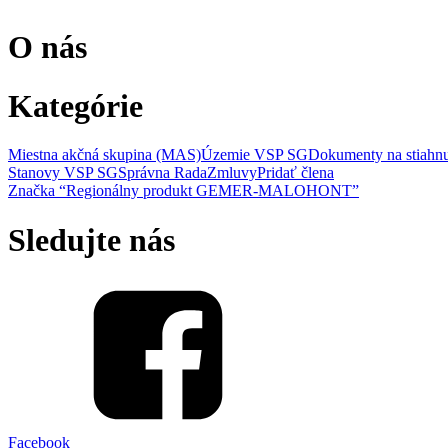
O nás
Kategórie
Miestna akčná skupina (MAS)
Územie VSP SG
Dokumenty na stiahnu
Stanovy VSP SG
Správna Rada
Zmluvy
Pridať člena
Značka “Regionálny produkt GEMER-MALOHONT”
Sledujte nás
Facebook