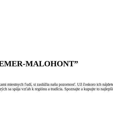
kt GEMER-MALOHONT”
ukami miestnych ľudí, si zaslúžia našu pozornosť. Už čoskoro ich 
ých sa spája vzťah k regiónu a tradícia. Spoznajte a kupujte to najlep