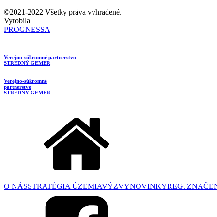
©2021-2022 Všetky práva vyhradené.
Vyrobila
PROGNESSA
Verejno-súkromné partnerstvo
STREDNÝ GEMER
Verejno-súkromné
partnerstvo
STREDNÝ GEMER
O NÁS
STRATÉGIA ÚZEMIA
VÝZVY
NOVINKY
REG. ZNAČE