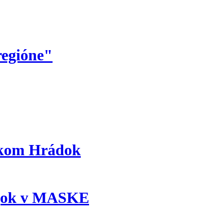
regióne"
íkom Hrádok
jok v MASKE