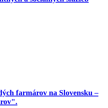
adých farmárov na Slovensku –
rov".