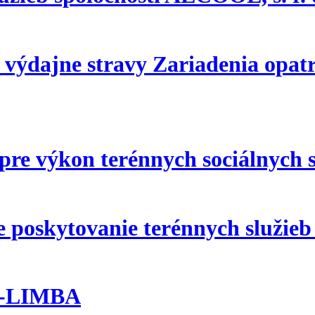
 výdajne stravy Zariadenia opat
pre výkon terénnych sociálnych s
poskytovanie terénnych služieb
aM-LIMBA