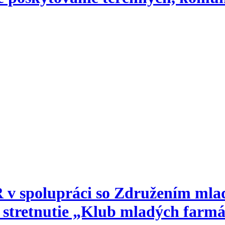
R v spolupráci so Združením ml
stretnutie „Klub mladých farmá