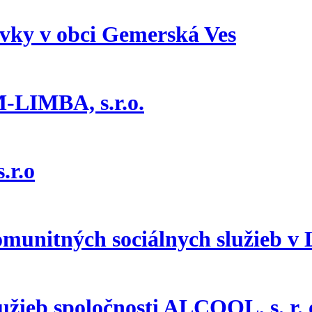
ávky v obci Gemerská Ves
M-LIMBA, s.r.o.
.r.o
omunitných sociálnych služieb v
užieb spoločnosti ALCOOL, s. r. 