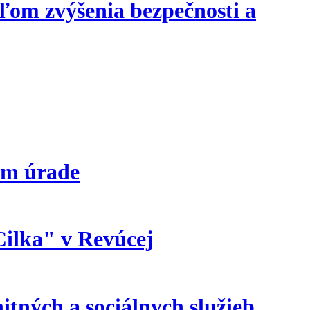
eľom zvýšenia bezpečnosti a
om úrade
Cilka" v Revúcej
tných a sociálnych služieb