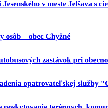
 Jesenského v meste Jelšava s ci
y osôb – obec Chyžné
autobusových zastávok pri obecn
iadenia opatrovateľskej služby "
poskytovanie terénnych, komuni