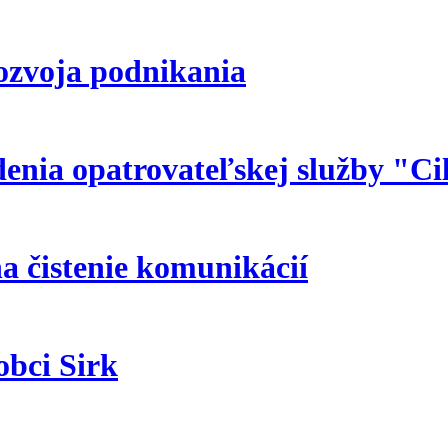
ozvoja podnikania
enia opatrovateľskej služby "C
a čistenie komunikácií
obci Sirk